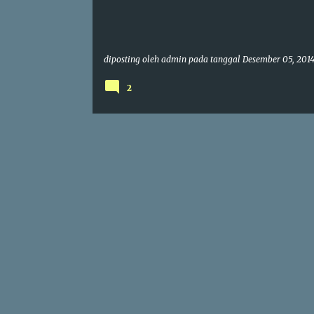
g
a
n
diposting oleh
admin
pada tanggal
Desember 05, 201
2