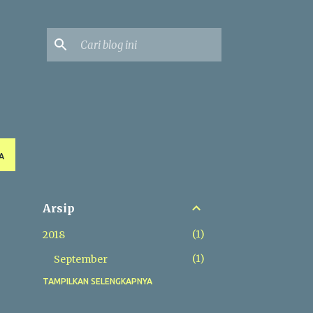
A
Arsip
1
2018
1
September
TAMPILKAN SELENGKAPNYA
1
2014
1
Desember