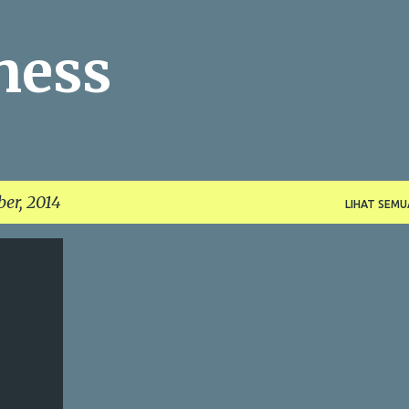
Langsung ke konten utama
ness
er, 2014
LIHAT SEMU